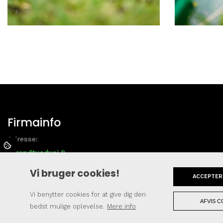
Firmainfo
Adresse:
Strandtvedvej 9,
5800 Nyborg
Vi bruger cookies!
CVR: 31409446
ACCEPTER
Vi benytter cookies for at give dig den
AFVIS C
bedst mulige oplevelse.
Mere info
Copyright © 2026 - KB-Service v/Kim Juul Brandbyge
, CVR 31409446