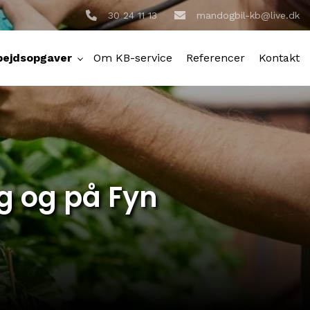
30 24 11 13
mandogbil-kb@live.dk
bejdsopgaver
Om KB-service
Referencer
Kontakt
g og på Fyn