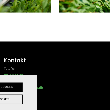
Kontakt
Telefon:
30 24 11 13
Email:
 COOKIES
mandogbil-kb@live.dk
OOKIES