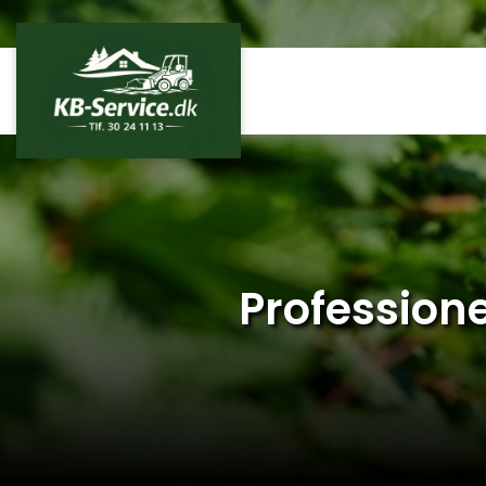
Gå
til
hovedindhold
Profession