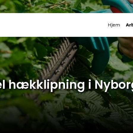
Hjem
Ar
el hækklipning i Nybor