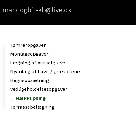
mandogbil-kb@live.dk
Primær
Tømreropgaver
navigation
Montageopgaver
Lægning af parketgulve
Nyanlæg af have / græsplæne
Hegnsopsætning
Vedligeholdelsesopgaver
Hækklipning
Terrassebelægning